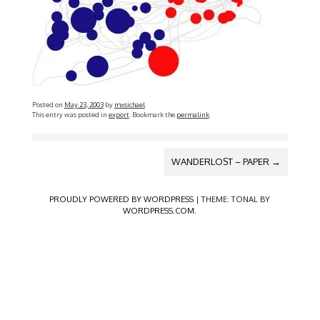
Posted on
May 23, 2003
by
mxsichael
This entry was posted in
export
. Bookmark the
permalink
.
POST
WANDERLOST – PAPER
→
NAVIGATION
PROUDLY POWERED BY WORDPRESS
|
THEME: TONAL BY
WORDPRESS.COM
.