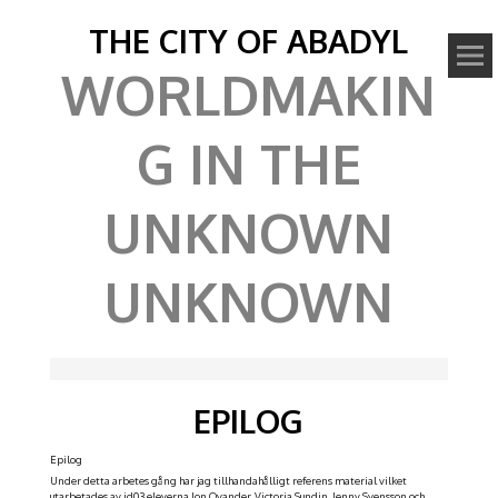
THE CITY OF ABADYL
WORLDMAKIN
G IN THE
UNKNOWN
UNKNOWN
EPILOG
Epilog
Under detta arbetes gång har jag tillhandahålligt referens material vilket
utarbetades av id03 eleverna Jon Ovander, Victoria Sundin, Jenny Svensson och