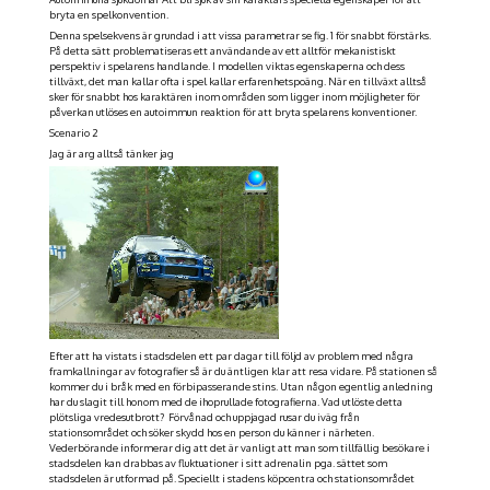
bryta en spelkonvention
.
Denna spelsekvens är grundad i att vissa parametrar se fig. 1 för snabbt förstärks.
På detta sätt problematiseras ett användande av ett alltför mekanistiskt
perspektiv i spelarens handlande. I modellen viktas egenskaperna och dess
tillväxt, det man kallar ofta i spel kallar erfarenhetspoäng. När en tillväxt alltså
sker för snabbt hos karaktären inom områden som ligger inom möjligheter för
påverkan utlöses en autoimmun reaktion för att bryta spelarens konventioner.
Scenario 2
Jag är arg alltså tänker jag
Efter att ha vistats i stadsdelen ett par dagar till följd av problem med några
framkallningar av fotografier så är du äntligen klar att resa vidare. På stationen så
kommer du i bråk med en förbipasserande stins. Utan någon egentlig anledning
har du slagit till honom med de ihoprullade fotografierna. Vad utlöste detta
plötsliga vredesutbrott? Förvånad och uppjagad rusar du iväg från
stationsområdet och söker skydd hos en person du känner i närheten.
Vederbörande informerar dig att det är vanligt att man som tillfällig besökare i
stadsdelen kan drabbas av fluktuationer i sitt adrenalin pga. sättet som
stadsdelen är utformad på. Speciellt i stadens köpcentra och stationsområdet