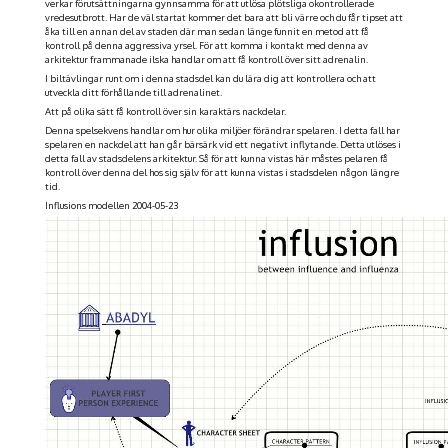
verkar förutsättningarna gynnsamma för att utlösa plötsliga okontrollerade
vredesutbrott. Har de väl startat kommer det bara att bli värre och du får tipset att
åka till en annan del av staden där man sedan länge funnit en metod att få
kontroll på denna aggressiva yrsel. För att komma i kontakt med denna av
arkitektur frammanade ilska handlar om att få kontroll över sitt adrenalin.
I biltävlingar runt om i denna stadsdel kan du lära dig att kontrollera och att
utveckla ditt förhållande till adrenalinet.
Att på olika sätt få kontroll över sin karaktärs nackdelar.
Denna spelsekvens handlar om hur olika miljöer förändrar spelaren. I detta fall har
spelaren en nackdel att han går bärsärk vid ett negativt inflytande. Detta utlöses i
detta fall av stadsdelens arkitektur. Så för att kunna vistas här måstes pelaren få
kontroll över denna del hos sig själv för att kunna vistas i stadsdelen någon längre
tid.
Influsions modellen 2004-05-23