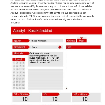
Anders Tenggren vilket ni finner här nedan. Vidare har jag i dialog men utan att så
mycket intervenera i X-jobbets utveckling kommit att utforma två olika modeller
för dels karaktärernas mönsterlogik och en modell som beskriver smittoflödet i
Abadyl. I exjobbet har vi också kommit att mynta två nya begrepp dels det
tidigare nämnda FPE (first person experience games) och namnet inflution som ska
var ett ord som försöker innefatta det som befinner sig mellan influens och
influensa.