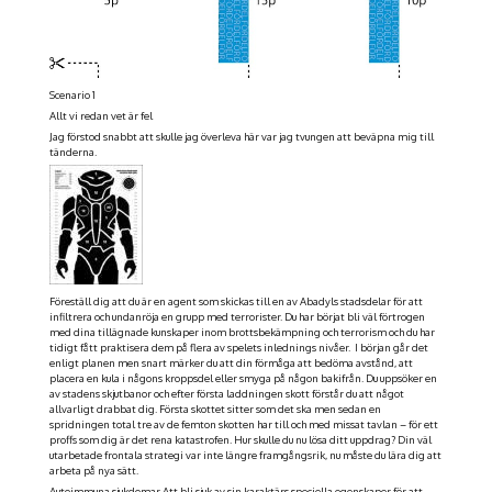
Scenario 1
Allt vi redan vet är fel
Jag förstod snabbt att skulle jag överleva här var jag tvungen att beväpna mig till
tänderna.
Föreställ dig att du är en agent som skickas till en av Abadyls stadsdelar för att
infiltrera och undanröja en grupp med terrorister. Du har börjat bli väl förtrogen
med dina tillägnade kunskaper inom brottsbekämpning och terrorism och du har
tidigt fått praktisera dem på flera av spelets inlednings nivåer. I början går det
enligt planen men snart märker du att din förmåga att bedöma avstånd, att
placera en kula i någons kroppsdel eller smyga på någon bakifrån. Du uppsöker en
av stadens skjutbanor och efter första laddningen skott förstår du att något
allvarligt drabbat dig. Första skottet sitter som det ska men sedan en
spridningen total tre av de femton skotten har till och med missat tavlan – för ett
proffs som dig är det rena katastrofen. Hur skulle du nu lösa ditt uppdrag? Din väl
utarbetade frontala strategi var inte längre framgångsrik, nu måste du lära dig att
arbeta på nya sätt.
Autoimmuna sjukdomar Att bli sjuk av sin karaktärs speciella egenskaper för att